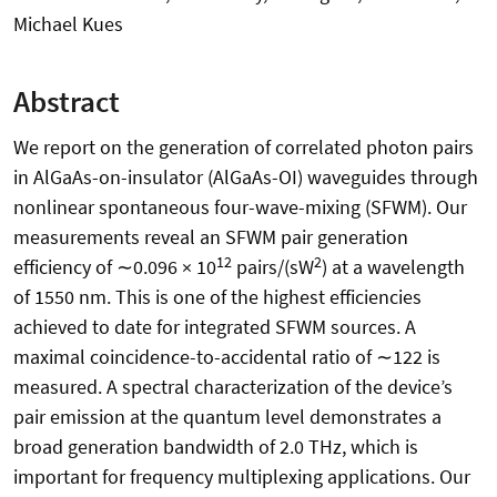
Michael Kues
Abstract
We report on the generation of correlated photon pairs
in AlGaAs-on-insulator (AlGaAs-OI) waveguides through
nonlinear spontaneous four-wave-mixing (SFWM). Our
measurements reveal an SFWM pair generation
12
2
efficiency of ∼0.096 × 10
pairs/(sW
) at a wavelength
of 1550 nm. This is one of the highest efficiencies
achieved to date for integrated SFWM sources. A
maximal coincidence-to-accidental ratio of ∼122 is
measured. A spectral characterization of the device’s
pair emission at the quantum level demonstrates a
broad generation bandwidth of 2.0 THz, which is
important for frequency multiplexing applications. Our