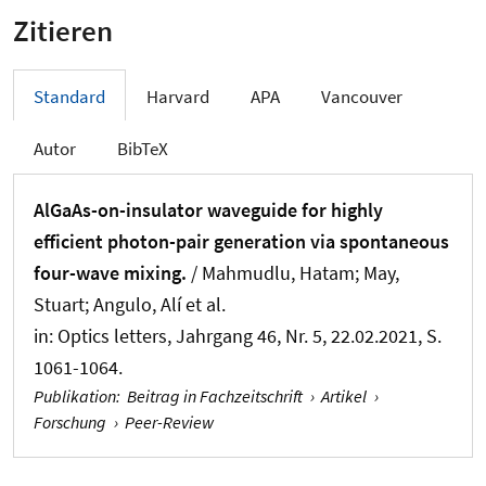
Zitieren
Standard
Harvard
APA
Vancouver
Autor
BibTeX
AlGaAs-on-insulator waveguide for highly
efficient photon-pair generation via spontaneous
four-wave mixing.
/ Mahmudlu, Hatam; May,
Stuart; Angulo, Alí et al.
in:
Optics letters
, Jahrgang 46, Nr. 5, 22.02.2021, S.
1061-1064.
Publikation
:
Beitrag in Fachzeitschrift
›
Artikel
›
Forschung
›
Peer-Review