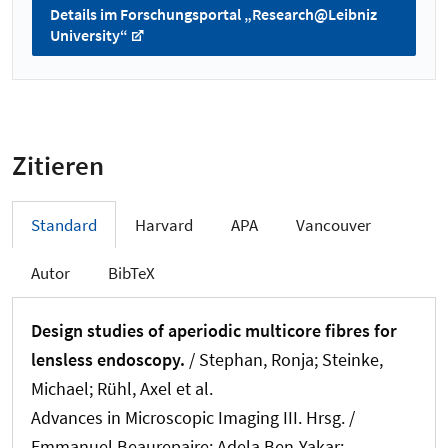
Details im Forschungsportal „Research@Leibniz
University“
Zitieren
Standard
Harvard
APA
Vancouver
Autor
BibTeX
Design studies of aperiodic multicore fibres for
lensless endoscopy.
/ Stephan, Ronja; Steinke,
Michael; Rühl, Axel et al.
Advances in Microscopic Imaging III. Hrsg. /
Emmanuel Beaurepaire; Adela Ben-Yakar;